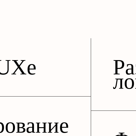
/UXе
Ра
ло
рование