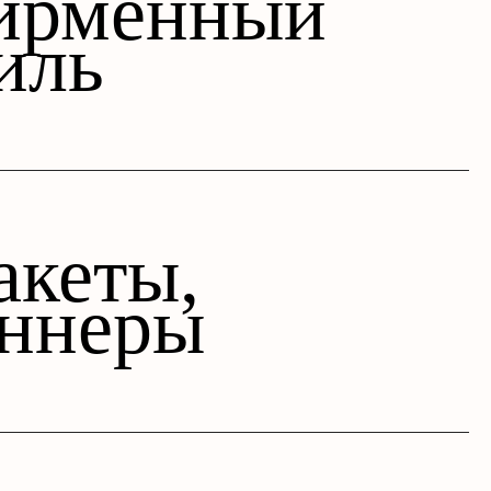
ирменный
иль
кеты,
ннеры