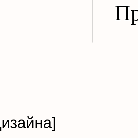
Пр
дизайна]