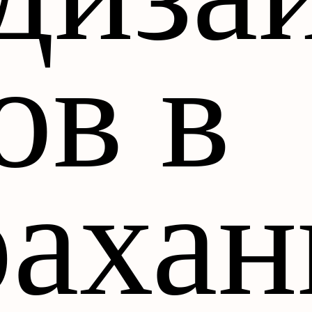
ов в
рахан