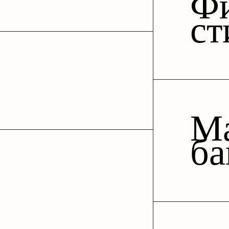
Ф
ст
Ма
ба