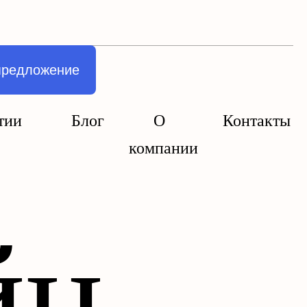
предложение
тии
Блог
О
Контакты
компании
йн