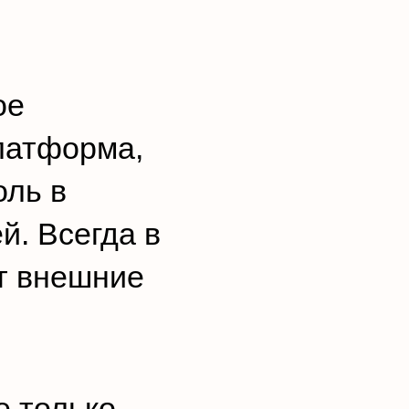
ое
латформа,
оль в
й. Всегда в
т внешние
е только