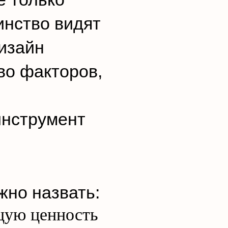
инство видят
изайн
во факторов,
инструмент
но назвать:
щую ценность