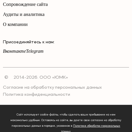
Сопровождение сайта
Аудиты и аналитика
О компании
Присоединяйтесь к нам:
Вконтакте
Telegram
©
2014-2026. ООО «ЮМК»
Согласие на обработку персональных данных
Политика конфиденциальности
Сайт использует cookie-файлы, чтобы сделать ваше пребывание на нем
максимально удобным. Оставаясь на сайте, вы даете свое согласие на обработку
персональных данных в порядке, указанном в
Политике обработки персональных
данных
.