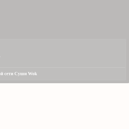
k
ой сети Суши Wok