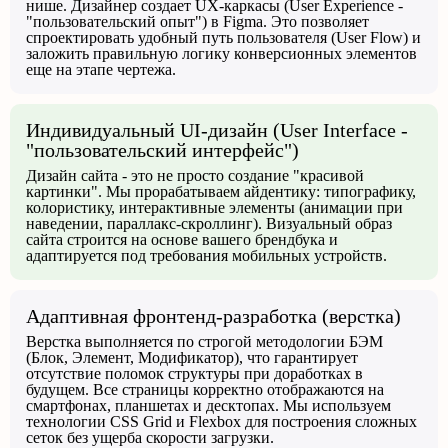
нише. Дизайнер создает UX-каркасы (User Experience -
"пользовательский опыт") в Figma. Это позволяет
спроектировать удобный путь пользователя (User Flow) и
заложить правильную логику конверсионных элементов
еще на этапе чертежа.
Индивидуальный UI-дизайн (User Interface -
"пользовательский интерфейс")
Дизайн сайта - это не просто создание "красивой
картинки". Мы прорабатываем айдентику: типографику,
колористику, интерактивные элементы (анимации при
наведении, параллакс-скроллинг). Визуальный образ
сайта строится на основе вашего брендбука и
адаптируется под требования мобильных устройств.
Адаптивная фронтенд-разработка (верстка)
Верстка выполняется по строгой методологии БЭМ
(Блок, Элемент, Модификатор), что гарантирует
отсутствие поломок структуры при доработках в
будущем. Все страницы корректно отображаются на
смартфонах, планшетах и десктопах. Мы используем
технологии CSS Grid и Flexbox для построения сложных
сеток без ущерба скорости загрузки.