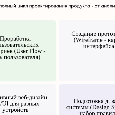
олный цикл проектирования продукта - от анали
Создание прото
Проработка
(Wireframe - ка
льзовательских
интерфейса
риев (User Flow -
ь пользователя)
ивный веб-дизайн
Подготовка диз
/UI для разных
системы (Design S
устройств
набор правил