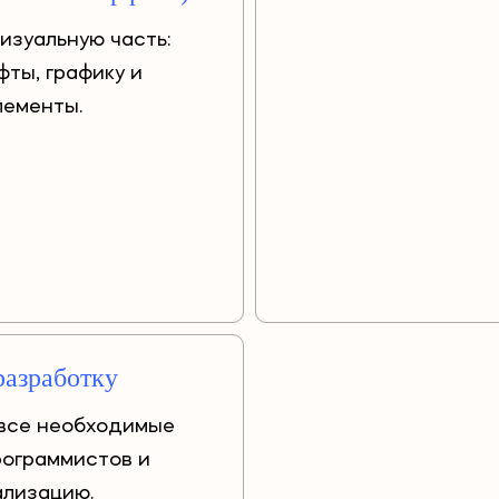
изуальную часть:
фты, графику и
лементы.
разработку
все необходимые
рограммистов и
ализацию.