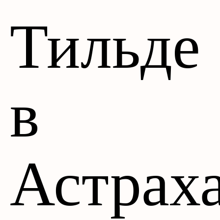
Тильде
в
Астрах