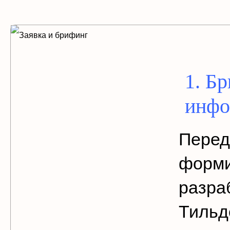
1. Б
инфо
Перед
форми
разра
Тильде