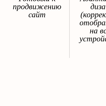
продвижению
диза
сайт
(корре
отобр
на в
устрой