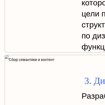
котор
цели 
струк
по ди
функц
3. Д
Разра