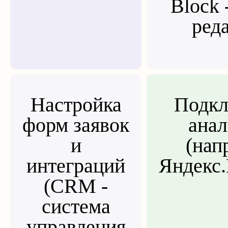
Block 
ред
Настройка
Подкл
форм заявок
ана
и
(нап
интеграций
Яндекс
(CRM -
система
управления