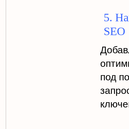
5. Н
SEO
Добав
оптим
под п
запро
ключе