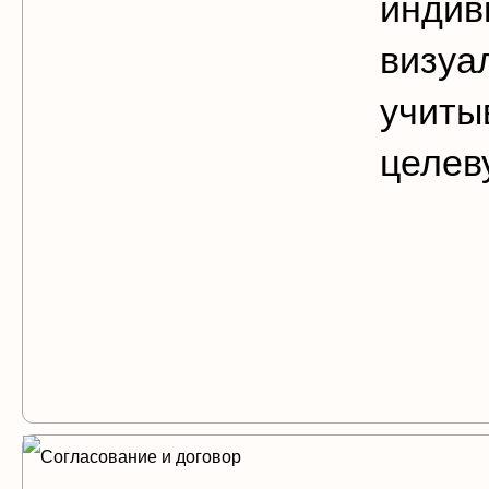
индив
визуа
учиты
целев