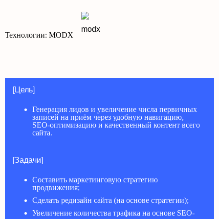
Технологии: MODX
[Цель]
Генерация лидов и увеличение числа первичных
записей на приём через удобную навигацию,
SEO-оптимизацию и качественный контент всего
сайта.
[Задачи]
Составить маркетинговую стратегию
продвижения;
Сделать редизайн сайта (на основе стратегии);
Увеличение количества трафика на основе SEO-