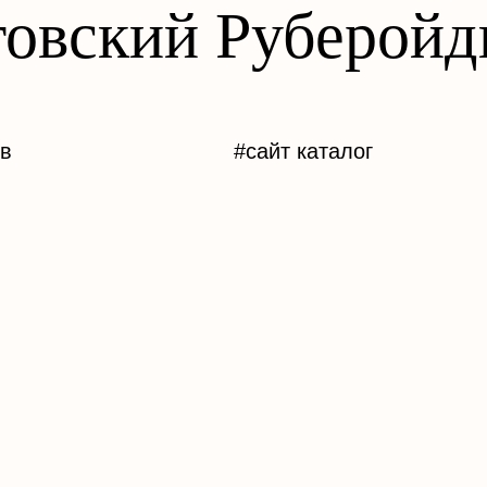
овский Руберойд
ов
#сайт каталог