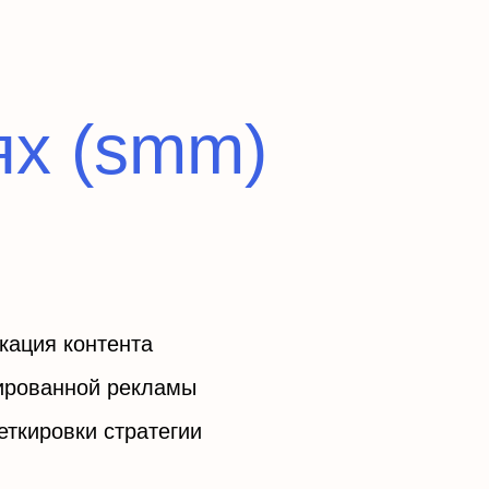
ях (smm)
кация контента
тированной рекламы
еткировки стратегии