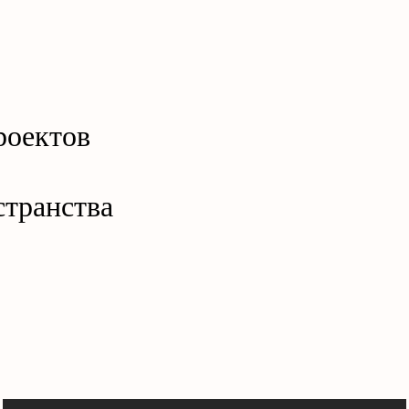
роектов
странства