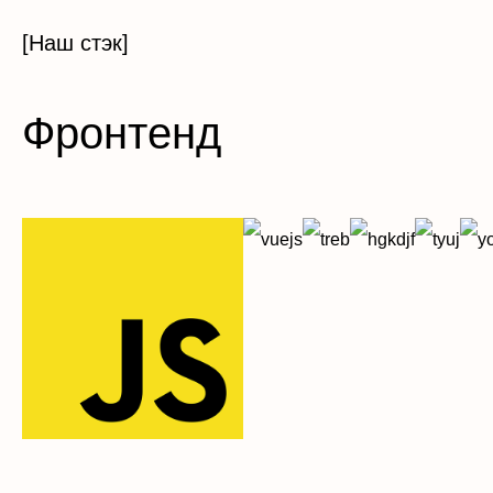
[Наш стэк]
Фронтенд