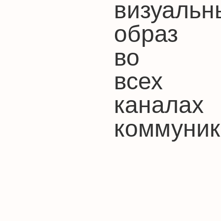
визуальн
образ
во
всех
каналах
коммуник