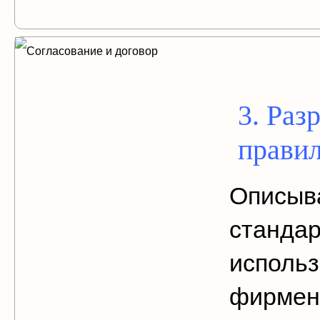
3. Раз
прави
Описыв
станда
исполь
фирменн