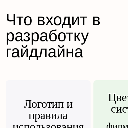
Что входит в
разработку
гайдлайна
Цве
Логотип и
сис
правила
использования
фирм