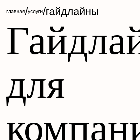
/
/
гайдлайны
главная
услуги
Гайдла
для
компан