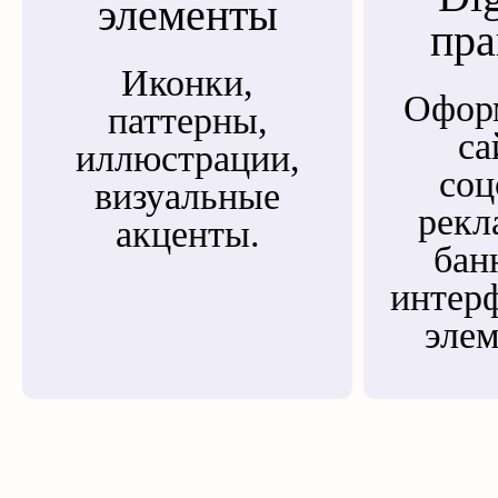
элементы
пра
Иконки,
Офор
паттерны,
са
иллюстрации,
соц
визуальные
рекл
акценты.
бан
интер
элем