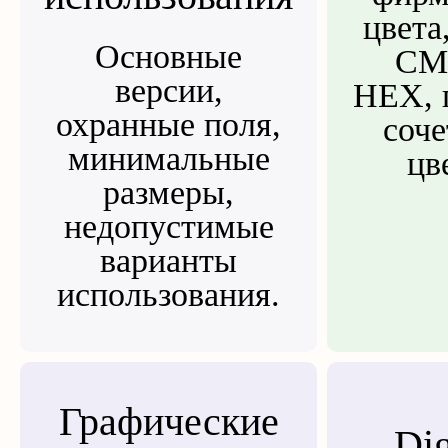
цвета
Основные
CM
версии,
HEX, 
охранные поля,
соче
минимальные
цв
размеры,
недопустимые
варианты
использования.
Графические
Dig