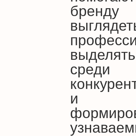
бренду
выглядет
професси
выделять
среди
конкурен
и
формиро
узнавае