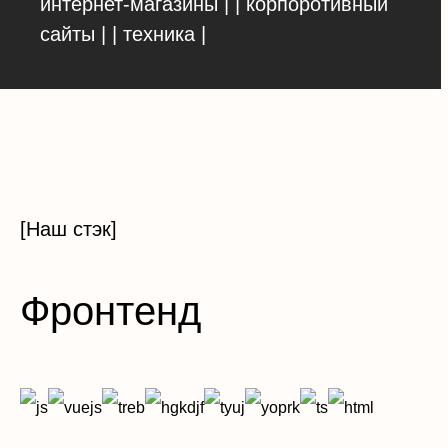
интернет-магазины | | корпоротивный
сайты | | техника |
[Наш стэк]
Фронтенд