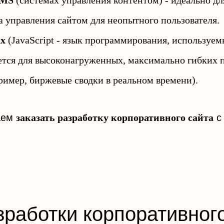
CMS
(системах управления контентом) - идеально для
 управления сайтом для неопытного пользователя.
ах
(JavaScript - язык программирования, используем
няется для высоконагруженных, максимально гибких
имер, биржевые сводки в реальном времени).
аем
заказать разработку корпоративного сайта
с
азработки корпоративног