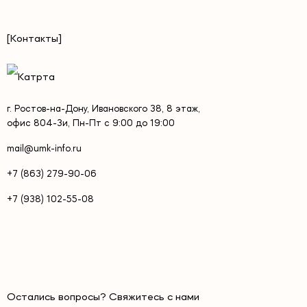
создание SEO-страниц;
работа с коммерческими факторами;
внешнее продвижение;
[Контакты]
аналитика и отчетность.
Чтобы точно рассчитать продвижение интернет
магазина услуги, необходимо провести предварительный
г. Ростов-на-Дону, Ивановского 38, 8 этаж,
анализ сайта и конкурентов.
офис 804-3и, Пн-Пт с 9:00 до 19:00
mail@umk-info.ru
Сроки вывода интернет-магазина в
+7 (863) 279-90-06
ТОП
+7 (938) 102-55-08
SEO продвижение интернет магазина - это долгосрочный
инструмент привлечения клиентов. Первые изменения
обычно заметны через 2-4 месяца после начала работ,
однако полноценный рост трафика и позиций требует
системной работы.
Остались вопросы? Свяжитесь с нами