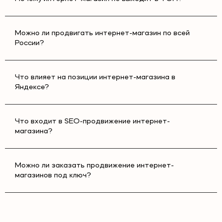
На итоговую стоимость влияют:
Можно ли продвигать интернет-магазин по всей
России?
количество категорий и товаров;
уровень конкуренции в нише;
техническое состояние сайта;
Что влияет на позиции интернет-магазина в
необходимость доработок;
Яндексе?
регион продвижения;
объем контента;
ссылочная стратегия;
количество продвигаемых запросов.
Что входит в SEO-продвижение интернет-
магазина?
В рамках услуги могут выполняться:
Можно ли заказать продвижение интернет-
магазинов под ключ?
техническая оптимизация;
SEO-аудит;
сбор семантики;
оптимизация карточек товаров;