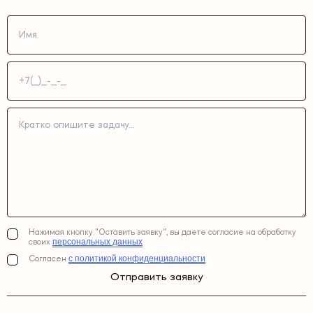
Средние сроки:
низкоконкурентные ниши - от 3 месяцев;
средняя конкуренция - 4-6 месяцев;
высококонкурентные тематики - от 6-12 месяцев.
На скорость продвижения влияют:
возраст сайта;
качество текущей оптимизации;
уровень конкуренции;
Нажимая кнопку "Оставить заявку", вы даете согласие на обработку
структура каталога;
персональных данных
своих
скорость внедрения рекомендаций;
с политикой конфиденциальности
Согласен
техническое состояние проекта.
Отправить заявку
Продвижение интернет магазинов сео требует