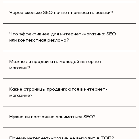
улучшение конверсии.
Через сколько SEO начнет приносить заявки?
Мы используем современные методы seo продвижение
сайта интернет магазина, ориентируемся на бизнес-
Что эффективнее для интернет-магазина: SEO
показатели и работаем на долгосрочный результат.
или контекстная реклама?
Стоимость SEO-продвижения
Можно ли продвигать молодой интернет-
интернет-магазина в Москве
магазин?
Продвижение интернет магазина цены зависит от
Какие страницы продвигаются в интернет-
масштаба проекта, уровня конкуренции и текущего
магазине?
состояния сайта. Для интернет-магазинов стоимость
SEO рассчитывается индивидуально, поскольку объем
работ может существенно отличаться: от оптимизации
Нужно ли постоянно заниматься SEO?
небольшого каталога до продвижения крупного e-
commerce проекта с тысячами товаров.
Почему интернет-магазин не выходит в ТОП?