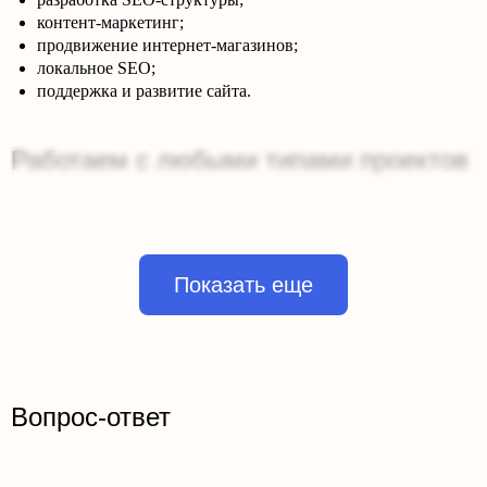
контент-маркетинг;
продвижение интернет-магазинов;
локальное SEO;
поддержка и развитие сайта.
Работаем с любыми типами проектов
Продвигаем:
Показать еще
корпоративные сайты;
интернет-магазины на Bitrix;
B2B-порталы;
каталоги;
сайты услуг;
Вопрос-ответ
региональные проекты.
Прозрачная отчетность