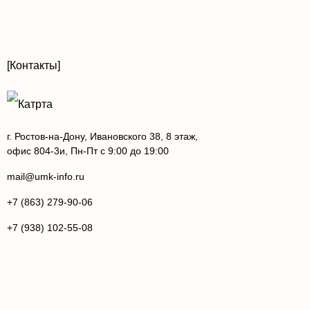
продвижение сайтов на Bitrix в Москве;
раскрутка сайта Битрикс Москве;
SEO-оптимизация сайта на Битрикс в Москве.
[Контакты]
г. Ростов-на-Дону, Ивановского 38, 8 этаж,
офис 804-3и, Пн-Пт с 9:00 до 19:00
mail@umk-info.ru
+7 (863) 279-90-06
+7 (938) 102-55-08