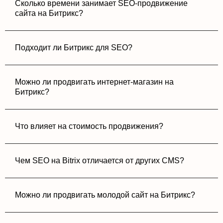
Сколько времени занимает SEO-продвижение
сайта на Битрикс?
Каждый месяц клиент получает:
Подходит ли Битрикс для SEO?
позиции;
трафик;
Можно ли продвигать интернет-магазин на
выполненные работы;
Битрикс?
рекомендации;
динамику заявок и конверсий.
Что влияет на стоимость продвижения?
SEO в Москве с учетом региональной
специфики
Чем SEO на Bitrix отличается от других CMS?
Продвигаем сайты по геозапросам:
Можно ли продвигать молодой сайт на Битрикс?
SEO Битрикс в Москве;