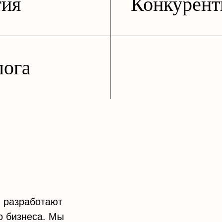
гия
Конкурент
лога
 разработают
о бизнеса. Мы