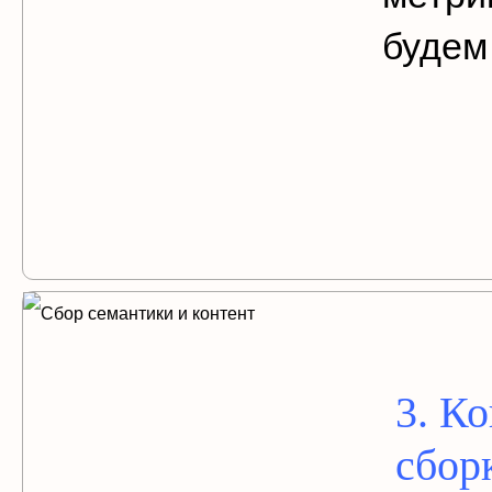
будем
3. К
сбор