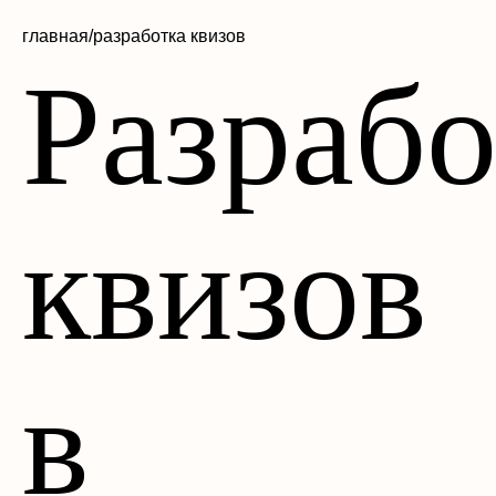
главная/
разработка квизов
Разрабо
квизов
в