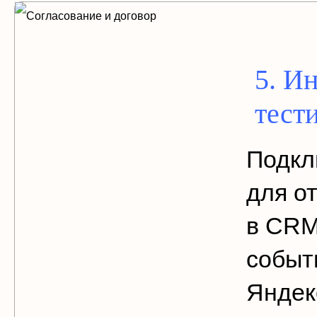
5. И
тест
Подкл
для о
в CRM
событ
Яндек