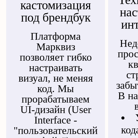
кастомизация
нас
под брендбук
ин
Платформа
Нед
Марквиз
прос
позволяет гибко
кв
настраивать
ст
визуал, не меняя
забы
код. Мы
В н
прорабатываем
UI-дизайн (User
Interface -
код
"пользовательский