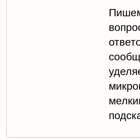
Пишем
вопро
ответ
сообщ
уделя
микро
мелки
подск