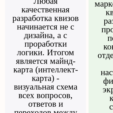
Любая
марк
качественная
кв
разработка квизов
ра
начинается не с
пр
дизайна, а с
п
проработки
ко
логики. Итогом
отд
является майнд-
карта (интеллект-
на
карта) -
фи
визуальная схема
эк
всех вопросов,
ответов и
переходов между