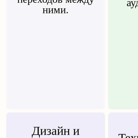
ау
ними.
Дизайн и
Тех