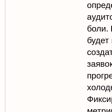
опред
аудит
боли.
будет
создат
заяво
прогр
холод
Фикси
метри