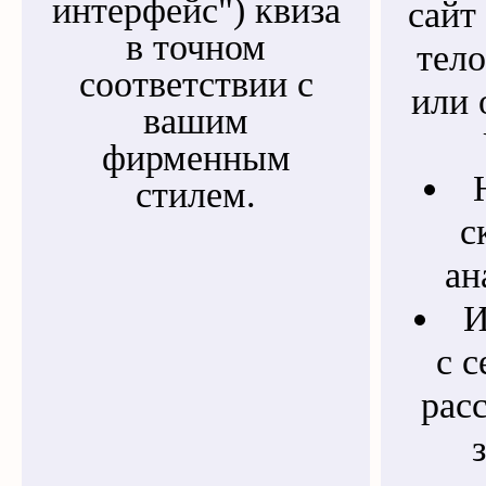
интерфейс") квиза
сайт 
в точном
тел
соответствии с
или 
вашим
фирменным
стилем.
с
ан
И
с 
рас