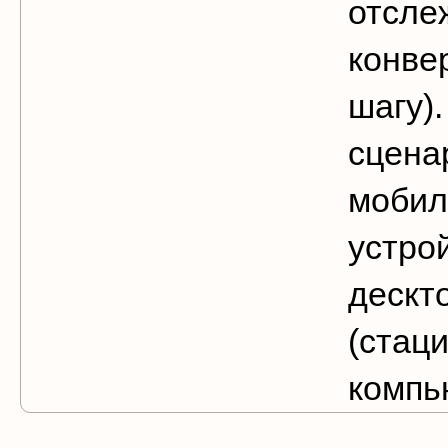
отсле
конве
шагу)
сцена
мобил
устро
дескт
(стац
компь