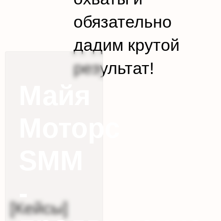
обязательно
дадим крутой
результат!
Майя
Моторс
SMM
-
[Кейсы]