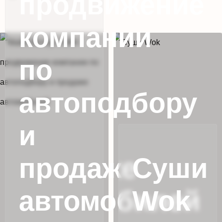
продвижение
компании
по
автоподбору
и
продаже
Суши
автомобилей
Wok