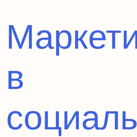
Маркети
в
социал