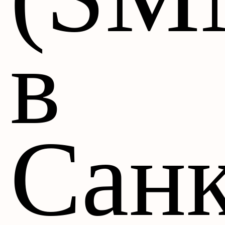
в
Санк