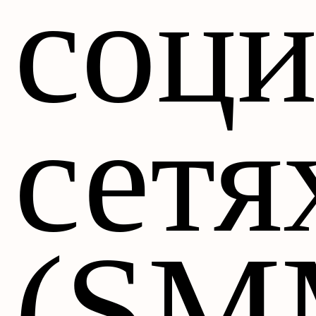
соц
сетя
(SM