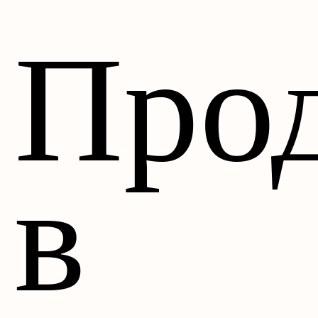
Про
в