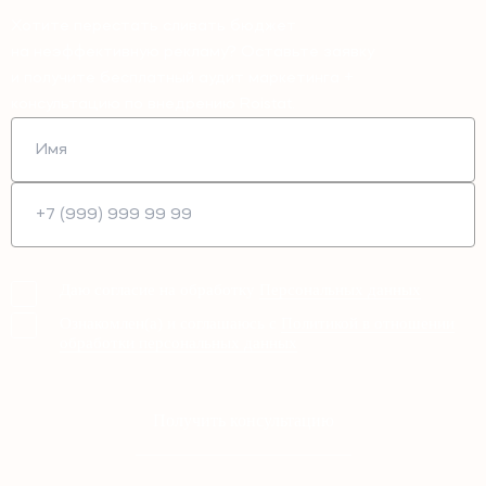
Хотите перестать сливать бюджет
на неэффективную рекламу? Оставьте заявку
и получите бесплатный аудит маркетинга +
консультацию по внедрению Roistat.
Даю согласие на обработку
Персональных данных
Ознакомлен(а) и соглашаюсь с
Политикой в отношении
обработки персональных данных
Получить консультацию