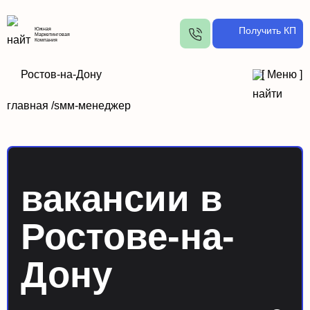
Получить КП
Южная
Маркетинговая
Компания
Ростов-на-Дону
[
Меню
]
главная /
sмм-менеджер
вакансии в
Ростове-на-
Дону