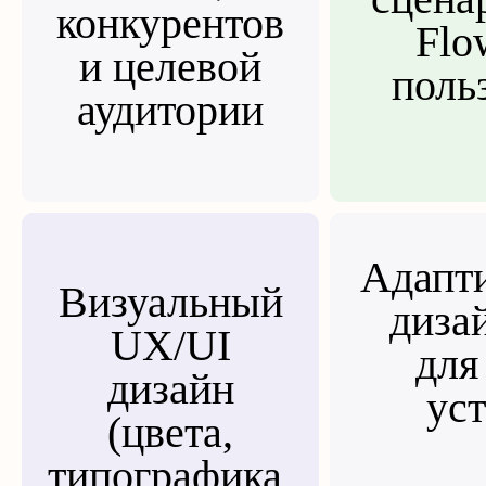
конкурентов
Flo
и целевой
поль
аудитории
Адапт
Визуальный
диза
UX/UI
для
дизайн
ус
(цвета,
типографика,