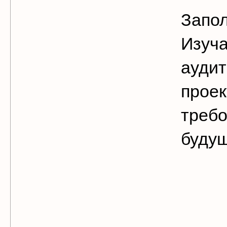
Запо
Изуча
аудит
проек
требо
буду