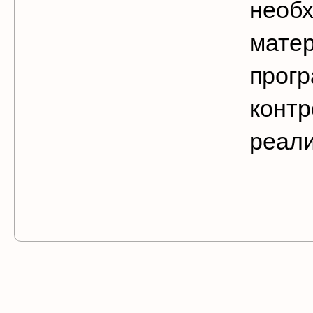
необ
мате
прогр
конт
реал