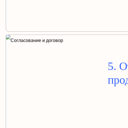
5. 
про