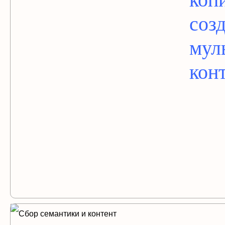
соз
мул
кон