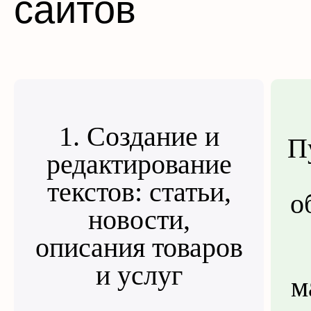
сайтов
1. Создание и
П
редактирование
текстов: статьи,
о
новости,
описания товаров
и услуг
м