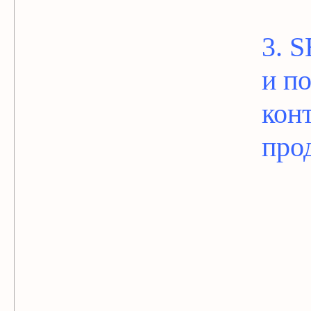
3. 
и п
кон
про