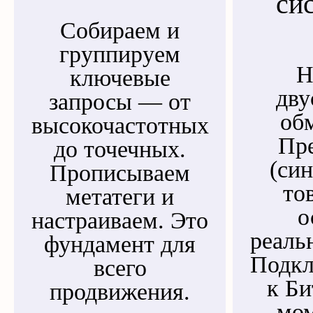
си
Собираем и
группируем
Н
ключевые
дву
запросы — от
обм
высокочастотных
Пр
до точечных.
(си
Прописываем
то
метатеги и
о
настраиваем. Это
реаль
фундамент для
Подкл
всего
к Би
продвижения.
мо