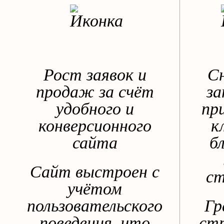
Рост заявок и
С
продаж за счёт
за
удобного и
пр
конверсионного
к
сайта
б
Сайт выстроен с
ст
учётом
пользовательского
Гр
поведения, что
ст