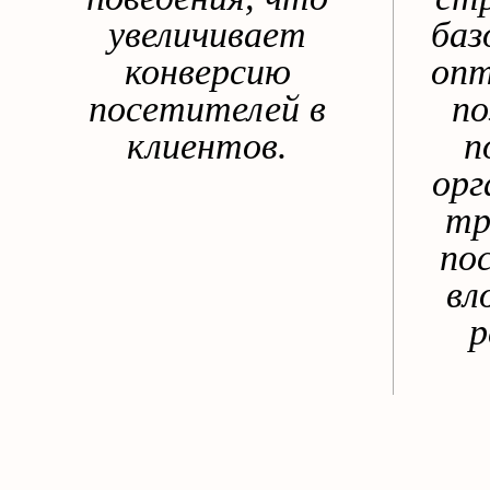
увеличивает
баз
конверсию
опт
посетителей в
по
клиентов.
п
орг
тр
по
вл
р