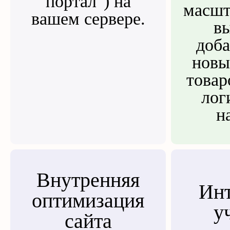
портал") на
масшт
вашем сервере.
в
доба
новы
товар
лог
н
Внутренняя
Инт
оптимизация
у
сайта