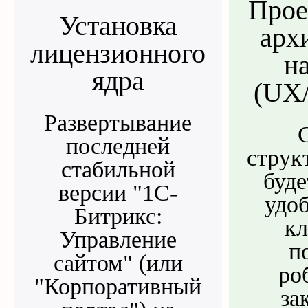
Прое
Установка
арх
лицензионного
н
ядра
(UX/
Развертывание
последней
струк
стабильной
буде
версии "1С-
удо
Битрикс:
кл
Управление
п
сайтом" (или
ро
"Корпоративный
за