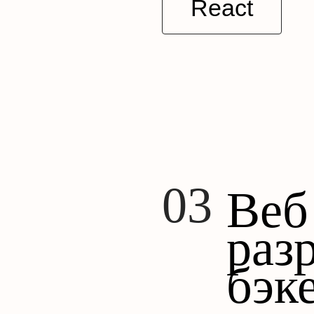
React
Веб
раз
бэк