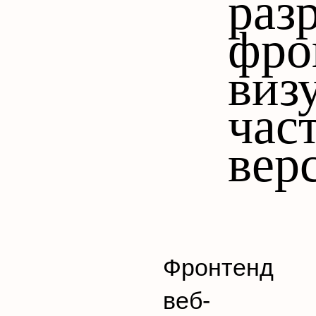
раз
фро
виз
час
вер
Фронтенд
веб-