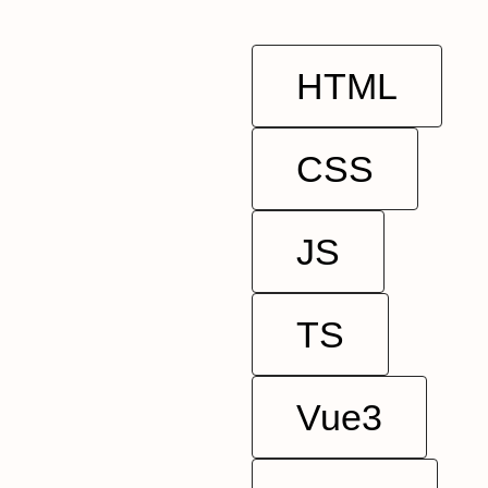
HTML
CSS
JS
TS
Vue3