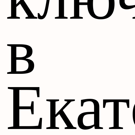
в
Екат