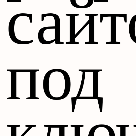
сайт
под
клю