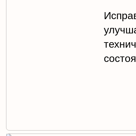
Испра
улучш
техни
состоя