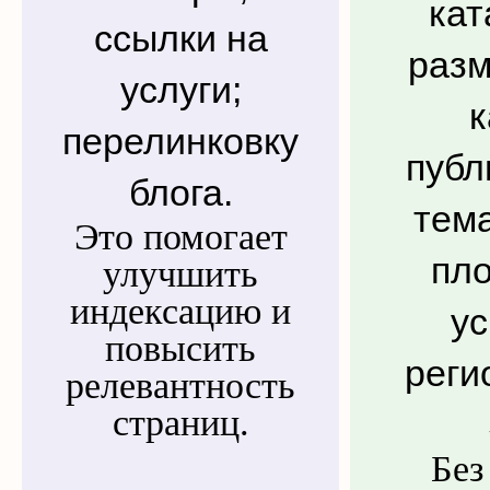
кат
ссылки на
раз
услуги;
к
перелинковку
публ
блога.
тем
Это помогает
пл
улучшить
индексацию и
у
повысить
реги
релевантность
страниц.
Без