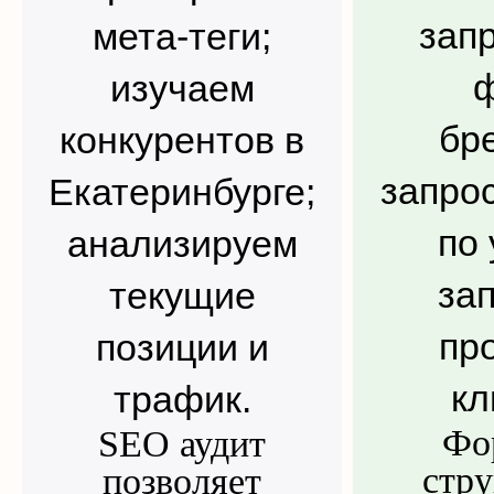
запр
мета-теги;
ф
изучаем
бр
конкурентов в
запро
Екатеринбурге;
по 
анализируем
за
текущие
пр
позиции и
кл
трафик.
Фо
SEO аудит
стру
позволяет