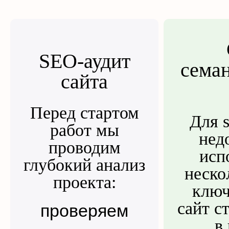
SEO-аудит
семан
сайта
Перед стартом
Для s
работ мы
нед
проводим
исп
глубокий анализ
неско
проекта:
ключ
сайт с
проверяем
в