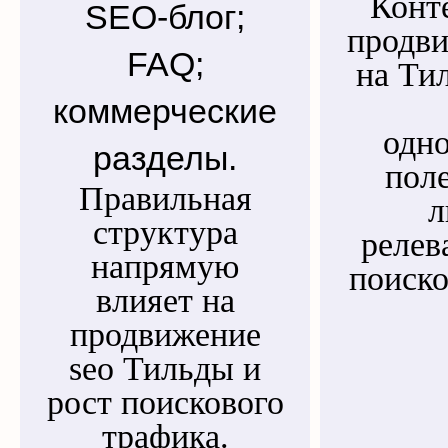
Конте
SEO-блог;
продви
FAQ;
на Ти
коммерческие
одн
разделы.
пол
Правильная
л
структура
релев
напрямую
поиско
влияет на
продвижение
seo Тильды и
рост поискового
трафика.