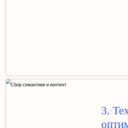
3. Те
опти