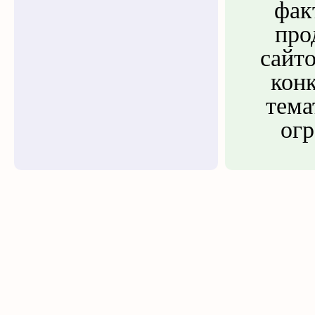
фак
про
сайто
кон
тема
огр