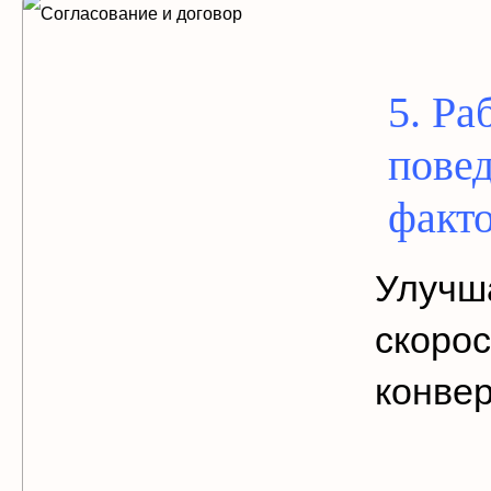
5. Ра
пове
факт
Улучш
скорос
конвер