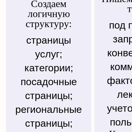
Создаем
т
логичную
структуру:
под 
зап
страницы
конв
услуг;
ком
категории;
факто
посадочные
лек
страницы;
учет
региональные
поль
страницы;