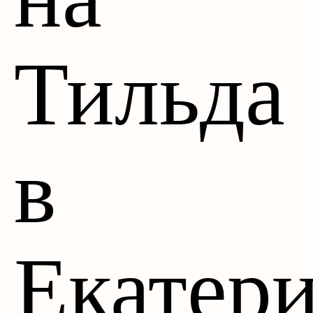
Тильда
в
Екатер