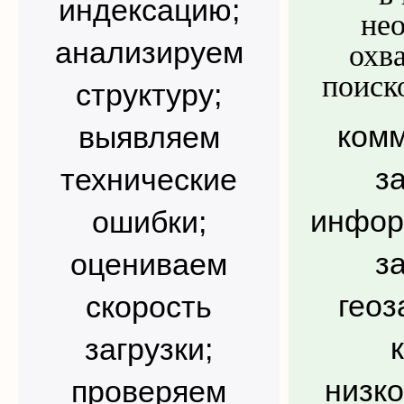
индексацию;
не
анализируем
охва
поиск
структуру;
ком
выявляем
з
технические
инфор
ошибки;
з
оцениваем
гео
скорость
загрузки;
низк
проверяем