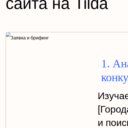
сайта на Tilda
1. Ан
конк
Изуча
[Город
и поис