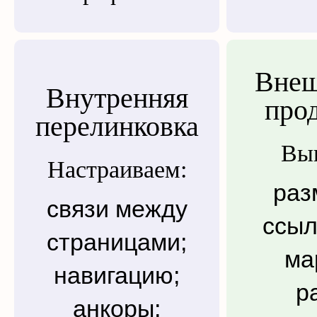
Внеш
Внутренняя
про
перелинковка
Вы
Настраиваем:
раз
связи между
ссыл
страницами;
ма
навигацию;
р
анкоры;