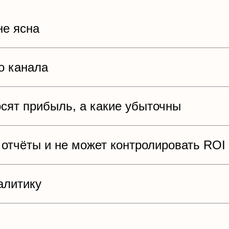
не ясна
го канала
сят прибыль, а какие убыточны
 отчёты и не может контролировать ROI
алитику