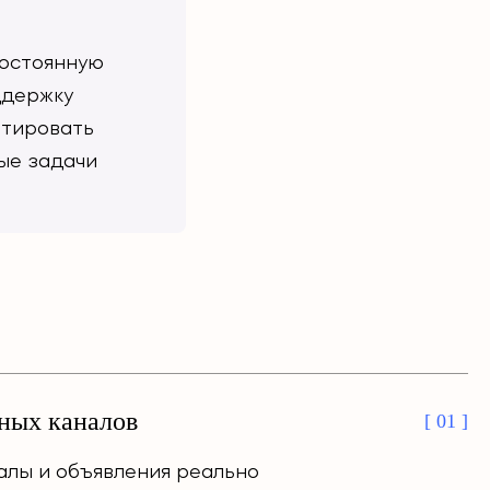
остоянную
ддержку
птировать
ые задачи
ных каналов
[ 01 ]
налы и объявления реально