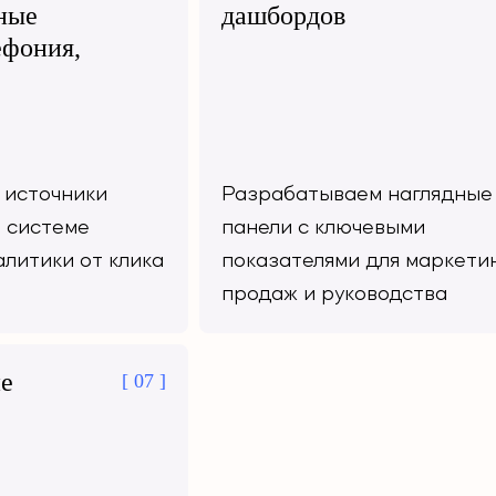
ные
дашбордов
ефония,
 источники
Разрабатываем наглядные
 системе
панели с ключевыми
алитики от клика
показателями для маркетин
продаж и руководства
е
[ 07 ]