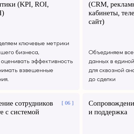
тики (KPI, ROI,
(CRM, реклам
)
кабинеты, тел
сайт)
еляем ключевые метрики
ашего бизнеса,
Объединяем все
 оценивать эффективность
данных в единой
нимать взвешенные
для сквозной ан
ия.
до сделки
ение сотрудников
Сопровождени
[ 06 ]
е с системой
и поддержка