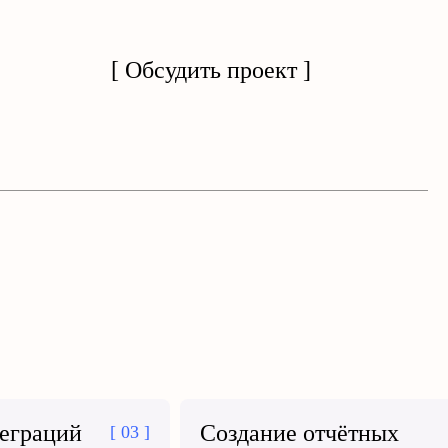
[ Обсудить проект ]
теграций
Создание отчётных
[ 03 ]