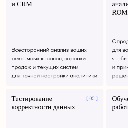
и CRM
анали
ROMI
Опред
Всесторонний анализ ваших
для в
рекламных каналов, воронки
чтобы
продаж и текущих систем
и при
для точной настройки аналитики
решен
Тестирование
Обуч
[ 05 ]
корректности данных
работ