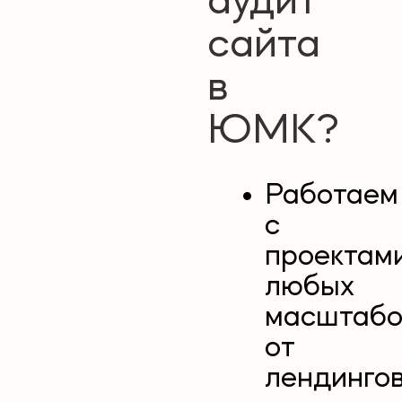
аудит
сайта
в
ЮМК?
Работаем
с
проектам
любых
масштабо
от
лендинго