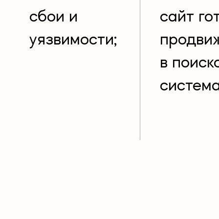
сбои и
сайт го
уязвимости;
продви
в поиск
система