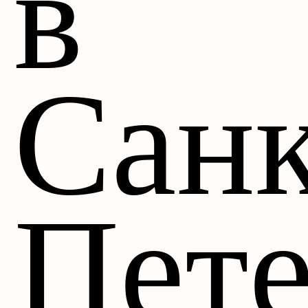
в
Санк
Пете