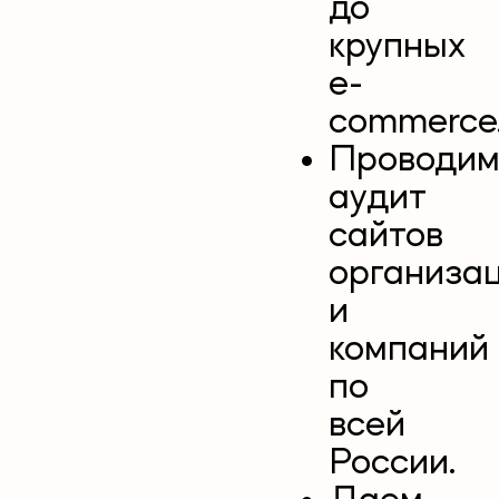
до
крупных
e-
commerce
Проводи
аудит
сайтов
организа
и
компаний
по
всей
России.