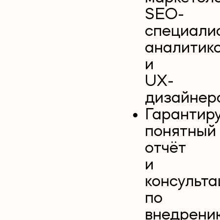
SEO-
специалис
аналитик
и
UX-
дизайнеро
Гарантир
понятный
отчёт
и
консульта
по
внедрени