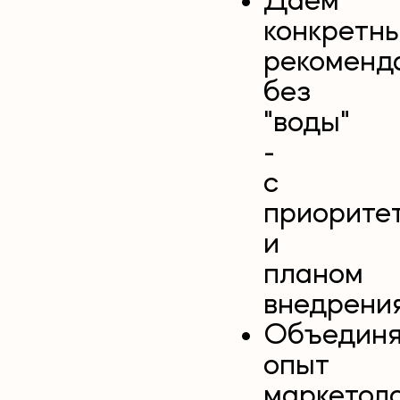
Даем
конкретн
рекоменд
без
"воды"
-
с
приорите
и
планом
внедрения
Объедин
опыт
маркетоло